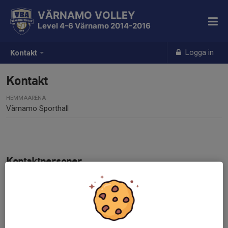
VÄRNAMO VOLLEY
Level 4-6 Värnamo 2014-2016
Logga in
Kontakt
Kontakt
HEMMAARENA
Värnamo Sporthall
Kontaktpersoner
Anna Lundborg Danås
Huvudtränare
073-800 67 79
annadanas@gmail.com