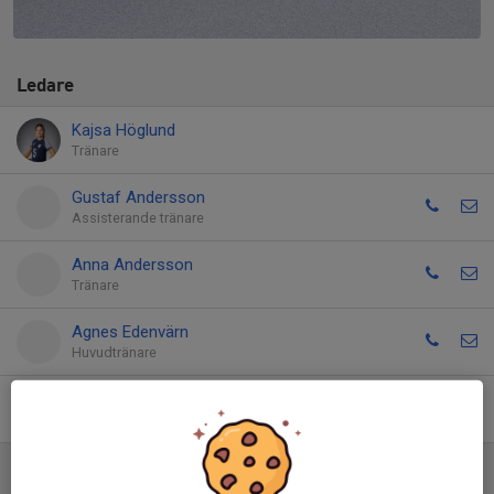
Ledare
Kajsa Höglund
Tränare
Gustaf Andersson
Assisterande tränare
Anna Andersson
Tränare
Agnes Edenvärn
Huvudtränare
David Svensson
Assisterande tränare
Spelare