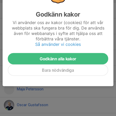
Alice Edenvärn
Godkänn kakor
Vi använder oss av kakor (cookies) för att vår
Axel Andersson
webbplats ska fungera bra för dig. De används
även för webbanalys i syfte att hjälpa oss att
förbättra våra tjänster.
Ebba Fors
Så använder vi cookies
Elna Sköld
Godkänn alla kakor
Bara nödvändiga
Joline Boras
Maja Petersson
Oscar Gustafsson