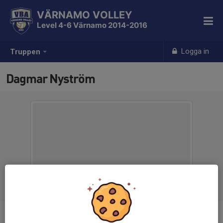
VÄRNAMO VOLLEY
Level 4-6 Värnamo 2014-2016
Logga in
Truppen
Dagmar Nyström
Position
-