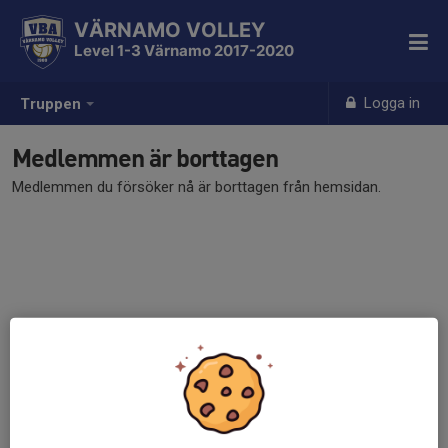
VÄRNAMO VOLLEY
Level 1-3 Värnamo 2017-2020
Logga in
Truppen
Medlemmen är borttagen
Medlemmen du försöker nå är borttagen från hemsidan.