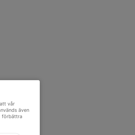
att vår
 används även
t förbättra