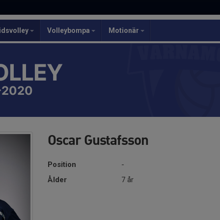
idsvolley
Volleybompa
Motionär
OLLEY
7-2020
Oscar Gustafsson
Position
-
Ålder
7 år