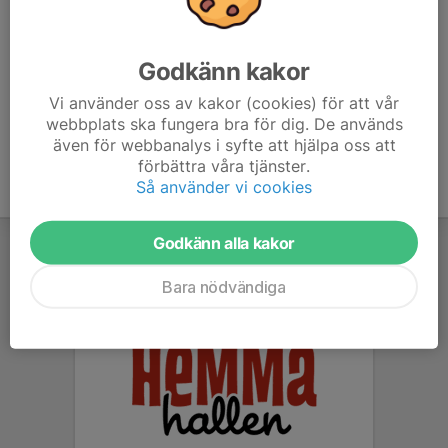
6. Habo Wolley E
14
14
7. Kalmar VBK B
14
14
Godkänn kakor
8. Växjö VK
Vi använder oss av kakor (cookies) för att vår
14
13
webbplats ska fungera bra för dig. De används
även för webbanalys i syfte att hjälpa oss att
förbättra våra tjänster.
Så använder vi cookies
Godkänn alla kakor
Bara nödvändiga