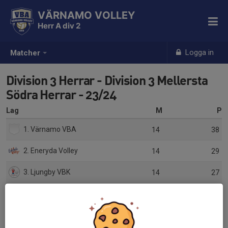
VÄRNAMO VOLLEY
Herr A div 2
Logga in
Matcher
Division 3 Herrar - Division 3 Mellersta
Södra Herrar - 23/24
Lag
M
P
1. Värnamo VBA
14
38
2. Eneryda Volley
14
29
3. Ljungby VBK
14
27
4. KFUM Jönköping IA C
14
18
5. VK Westan
14
15