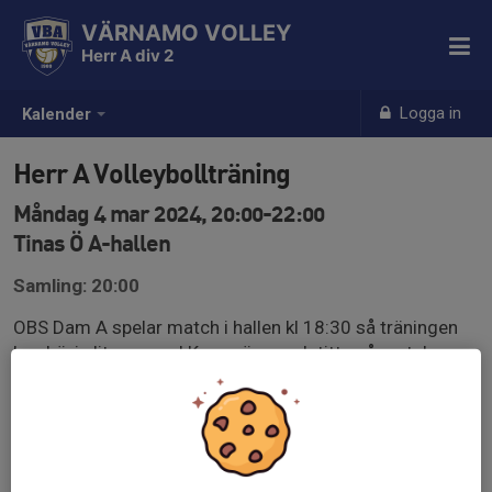
VÄRNAMO VOLLEY
Herr A div 2
Logga in
Kalender
Herr A Volleybollträning
Måndag 4 mar 2024, 20:00-22:00
Tinas Ö A-hallen
Samling: 20:00
OBS Dam A spelar match i hallen kl 18:30 så träningen
kan börja lite senare! Kom gärna och titta på matchen
innan!