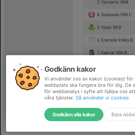
3. Värnamo VBA
4. Gislaveds VBK C
5. Växjö VK B
6. Eneryda Volley B
7. Kalmar VBK B
8. Ljungby VBK B
Godkänn kakor
9. Hylte Halmstad V
Vi använder oss av kakor (cookies) för 
webbplats ska fungera bra för dig. De
för webbanalys i syfte att hjälpa oss at
våra tjänster.
Så använder vi cookies
Godkänn alla kakor
Bara nödv
Tjäna pengar till laget