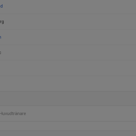
nd
erg
n
c
Huvudtränare