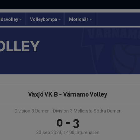
idsvolley
Volleybompa
Motionär
OLLEY
Växjö VK B - Värnamo Volley
Division 3 Damer - Division 3 Mellersta Södra Damer
0 - 3
30 sep 2023, 14:00, Sturehallen