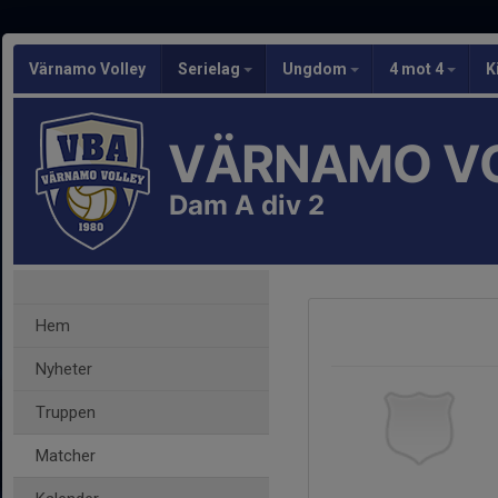
Värnamo Volley
Serielag
Ungdom
4 mot 4
K
VÄRNAMO V
Dam A div 2
Hem
Nyheter
Truppen
Matcher