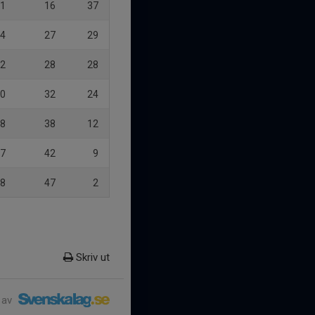
1
16
37
4
27
29
2
28
28
0
32
24
8
38
12
7
42
9
8
47
2
Skriv ut
 av