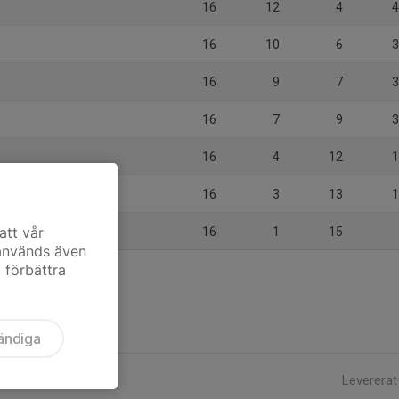
16
12
4
4
16
10
6
3
16
9
7
3
16
7
9
3
16
4
12
1
16
3
13
1
BK C
att vår
16
1
15
 används även
t förbättra
ändiga
Levererat