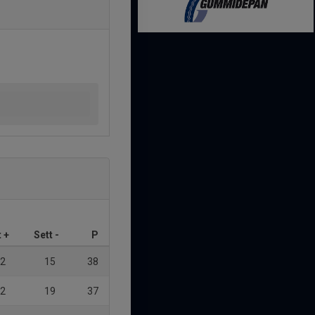
t +
Sett -
P
2
15
38
2
19
37