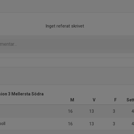
Inget referat skrivet
sion 3 Mellersta Södra
M
V
F
Set
16
13
3
4
oll
16
13
3
4