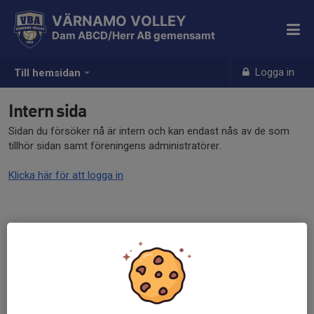
VÄRNAMO VOLLEY
Dam ABCD/Herr AB gemensamt
Logga in
Till hemsidan
Intern sida
Sidan du försöker nå är intern och kan endast nås av de som
tillhör sidan samt föreningens administratörer.
Klicka här för att logga in